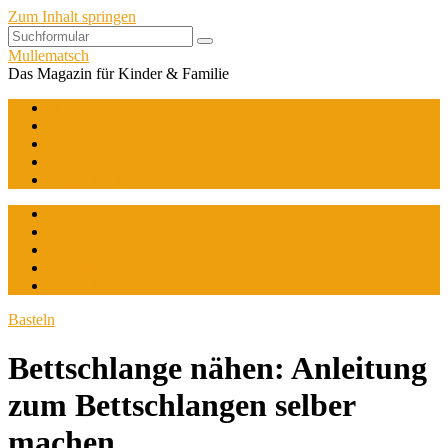
Zum Inhalt springen
Mullematsch
Das Magazin für Kinder & Familie
Home
Spielen
Basteln
Lifestyle
Gesundheit
Home
Spielen
Basteln
Lifestyle
Gesundheit
Basteln
Bettschlange nähen: Anleitung
zum Bettschlangen selber
machen