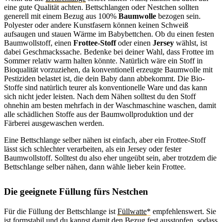
eine gute Qualität achten. Bettschlangen oder Nestchen sollten
generell mit einem Bezug aus 100%
Baumwolle
bezogen sein.
Polyester oder andere Kunstfasern können keinen Schweiß
aufsaugen und stauen Wärme im Babybettchen. Ob du einen festen
Baumwollstoff, einen
Frottee-Stoff
oder einen
Jersey
wählst, ist
dabei Geschmackssache. Bedenke bei deiner Wahl, dass Frottee im
Sommer relativ warm halten könnte. Natürlich wäre ein Stoff in
Bioqualität vorzuziehen, da konventionell erzeugte Baumwolle mit
Pestiziden belastet ist, die dein Baby dann abbekommt. Die Bio-
Stoffe sind natürlich teurer als konventionelle Ware und das kann
sich nicht jeder leisten. Nach dem Nähen solltest du den Stoff
ohnehin am besten mehrfach in der Waschmaschine waschen, damit
alle schädlichen Stoffe aus der Baumwollproduktion und der
Färberei ausgewaschen werden.
Eine Bettschlange selber nähen ist einfach, aber ein Frottee-Stoff
lässt sich schlechter verarbeiten, als ein Jersey oder fester
Baumwollstoff. Solltest du also eher ungeübt sein, aber trotzdem die
Bettschlange selber nähen, dann wähle lieber kein Frottee.
Die geeignete Füllung fürs Nestchen
Für die Füllung der Bettschlange ist
Füllwatte
empfehlenswert. Sie
ist formstabil und du kannst damit den Bezug fest ausstopfen, sodass