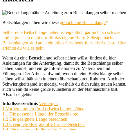
Bettschlangen nähen wie diese
geflochtene Bettschlange
Selber eine Bettschlange nähen ist eigentlich gar nicht so schwer
und eignet sich nicht nur für das eigene Baby. Selbstgemachte
Bettschlangen sind auch ein tolles Geschenk für viele Anlässe. Hier
erfährst du wie es geht.
Wenn du eine Bettschlange selber nähen willst, findest du hier
Anleitungen für die Anfertigung, damit du die Bettschlange selber
nähen kannst, und einige Informationen zu Materialien und
Füllungen. Der Arbeitsaufwand, wenn du eine Bettschlange selber
nähen willst, hält sich in einem überschaubaren Rahmen. Auch der
Schwierigkeitsgrad ist niedrig, weshalb du dich ruhig trauen kannst,
auch wenn du keine große Künstlerin an der Nähmaschine bist.
Also: Los gehts!
Inhaltsverzeichnis
Verbergen
1
Vorbereitungen für das Bettschlange nähen
1.1
Die passende Länge der Bettschlange
1.2
Die geeignete Länge berechnen
1.3
Geeignete Bezugsstoffe für das Nestchen
1.4
Die geeignete Füllung fürs Nestchen