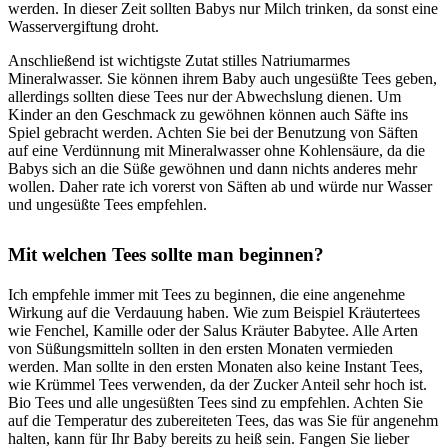
werden. In dieser Zeit sollten Babys nur Milch trinken, da sonst eine
Wasservergiftung droht.
Anschließend ist wichtigste Zutat stilles Natriumarmes
Mineralwasser. Sie können ihrem Baby auch ungesüßte Tees geben,
allerdings sollten diese Tees nur der Abwechslung dienen. Um
Kinder an den Geschmack zu gewöhnen können auch Säfte ins
Spiel gebracht werden. Achten Sie bei der Benutzung von Säften
auf eine Verdünnung mit Mineralwasser ohne Kohlensäure, da die
Babys sich an die Süße gewöhnen und dann nichts anderes mehr
wollen. Daher rate ich vorerst von Säften ab und würde nur Wasser
und ungesüßte Tees empfehlen.
Mit welchen Tees sollte man beginnen?
Ich empfehle immer mit Tees zu beginnen, die eine angenehme
Wirkung auf die Verdauung haben. Wie zum Beispiel Kräutertees
wie Fenchel, Kamille oder der Salus Kräuter Babytee. Alle Arten
von Süßungsmitteln sollten in den ersten Monaten vermieden
werden. Man sollte in den ersten Monaten also keine Instant Tees,
wie Krümmel Tees verwenden, da der Zucker Anteil sehr hoch ist.
Bio Tees und alle ungesüßten Tees sind zu empfehlen. Achten Sie
auf die Temperatur des zubereiteten Tees, das was Sie für angenehm
halten, kann für Ihr Baby bereits zu heiß sein. Fangen Sie lieber