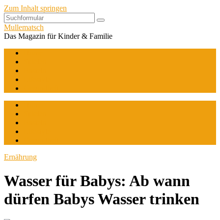
Zum Inhalt springen
Mullematsch
Das Magazin für Kinder & Familie
Home
Spielen
Basteln
Lifestyle
Gesundheit
Home
Spielen
Basteln
Lifestyle
Gesundheit
Ernährung
Wasser für Babys: Ab wann
dürfen Babys Wasser trinken