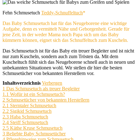
Fehn Schmusetuch
Teddy-Schnuffeltuch
Das Baby Schmusetuch hat für das Neugeborene eine wichtige
Aufgabe, denn es vermittelt Nähe und Geborgenheit. Gerade für
jene Zeit, in der weder Mama noch Papa sich um das Baby
kümmern können, eignet sich das Schnuffeltuch zum Kuscheln.
Das Schmusetuch ist für das Baby ein treuer Begleiter und ist nicht
nur zum Kuscheln, sondern auch zum Trösten da. Mit dem
Kuscheltuch fühlt sich das Neugeborene schnell auch in neuen und
unbekannten Situationen wohl. Wir stellen dir hier die besten
Schmusetücher von bekannten Herstellern vor.
Inhaltsverzeichnis
Verbergen
1
Das Schmusetuch als treuer Begleiter
1.1
Wofür ist ein Schmusetuch?
2
Schmusetücher von bekannten Herstellern
2.1
Sterntaler Schmusetuch
2.2
Sigikid Schmusetuch
2.3
Haba Schmusetuch
2.4
Steiff Schmusetuch
2.5
Käthe Kruse Schmusetuch
3
Beliebte Baby Schmusetücher
4
Pflegehinweise zum Schmusetuch