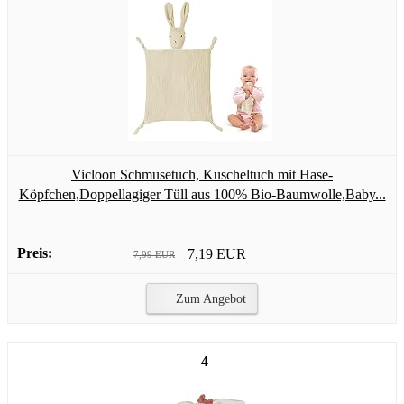
Vicloon Schmusetuch, Kuscheltuch mit Hase-
Köpfchen,Doppellagiger Tüll aus 100% Bio-Baumwolle,Baby...
7,19 EUR
7,99 EUR
Zum Angebot
4